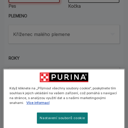
Pes
Kočka
PLEMENO
Kříženec malého plemene
ROKY
Datum narození
Když kliknete na „Přijmout všechny soubory cookie“, poskytnete tím
souhlas k jejich ukládání na vašem zařízení, což pomáhá s navigací
MĚSÍCE
na stránce, s analýzou využití dat a s našimi marketingovými
snahami.
Více informací
Datum narození
Nastavení souborů cookie