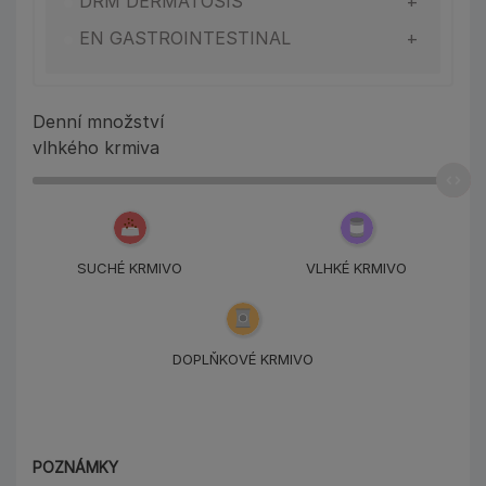
•
DRM DERMATOSIS
•
EN GASTROINTESTINAL
EN GASTROINTESTINAL SMALL &
•
MINI
Denní množství
•
HA HYPOALLERGENIC
vlhkého krmiva
•
HP HEPATIC
•
NF RENAL FUNCTION
•
OM OBESITY MANAGEMENT
SUCHÉ KRMIVO
VLHKÉ KRMIVO
•
UR URINARY
DOPLŇKOVÉ KRMIVO
POZNÁMKY