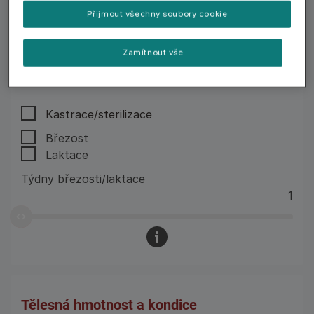
Přijmout všechny soubory cookie
REPRODUČNÍ STAV
Zamítnout vše
Samec
Samice
Kastrace/sterilizace
Březost
Laktace
Týdny březosti/laktace
1
Tělesná hmotnost a kondice