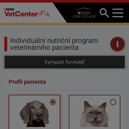
Přejít k hlavnímu obsahu
Individuální nutriční program
veterinárního pacienta
Profil pacienta