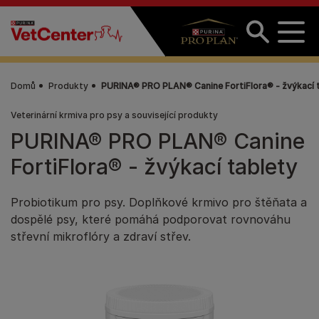
Přejít k hlavnímu obsahu
Domů
Produkty
PURINA® PRO PLAN® Canine FortiFlora® - žvýkací 
Veterinární krmiva pro psy a související produkty
PURINA® PRO PLAN® Canine
FortiFlora® - žvýkací tablety
Probiotikum pro psy. Doplňkové krmivo pro štěňata a
dospělé psy, které pomáhá podporovat rovnováhu
střevní mikroflóry a zdraví střev.