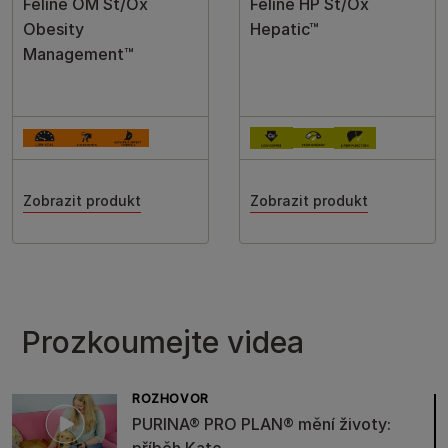
Feline OM St/Ox
Feline HP St/Ox
Obesity
Hepatic™
Management™
Zobrazit produkt
Zobrazit produkt
Prozkoumejte videa
ROZHOVOR
PURINA® PRO PLAN® mění životy: