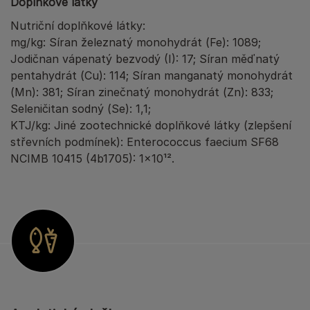
Doplňkové látky
Nutriční doplňkové látky:
mg/kg: Síran železnatý monohydrát (Fe): 1089;
Jodičnan vápenatý bezvodý (I): 17; Síran měďnatý
pentahydrát (Cu): 114; Síran manganatý monohydrát
(Mn): 381; Síran zinečnatý monohydrát (Zn): 833;
Seleničitan sodný (Se): 1,1;
KTJ/kg: Jiné zootechnické doplňkové látky (zlepšení
střevních podmínek): Enterococcus faecium SF68
NCIMB 10415 (4b1705): 1x10¹².