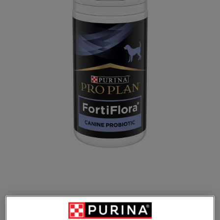
Obsahuje živé bakterie mléčného
kvašení pro podporu zdraví střev a