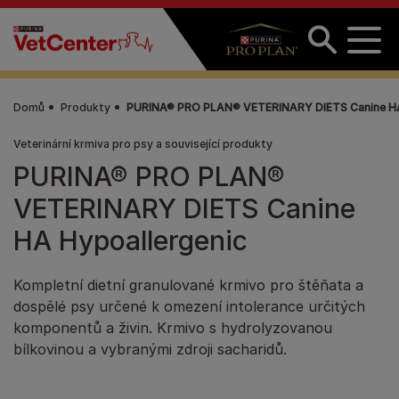
Přejít k hlavnímu obsahu
Domů
Produkty
PURINA® PRO PLAN® VETERINARY DIETS Canine HA
Veterinární krmiva pro psy a související produkty
PURINA® PRO PLAN®
VETERINARY DIETS Canine
HA Hypoallergenic
Kompletní dietní granulované krmivo pro štěňata a
dospělé psy určené k omezení intolerance určitých
komponentů a živin. Krmivo s hydrolyzovanou
bílkovinou a vybranými zdroji sacharidů.