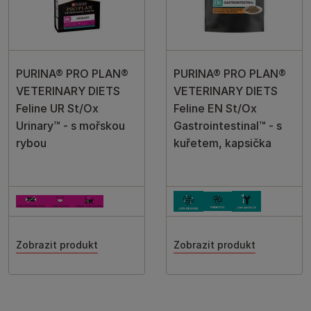
PURINA® PRO PLAN®
PURINA® PRO PLAN®
VETERINARY DIETS
VETERINARY DIETS
Feline UR St/Ox
Feline EN St/Ox
Urinary™ - s mořskou
Gastrointestinal™ - s
rybou
kuřetem, kapsička
Zobrazit produkt
Zobrazit produkt