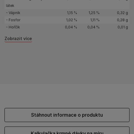
látek
- Vápník
1,15 %
1,25 %
0,32 g
- Fosfor
1,02 %
1,11 %
0,28 g
- Hořčík
0,04 %
0,04 %
0,01 g
Zobrazit více
Stáhnout informace o produktu
Kalkulačka krmné dávky na míru