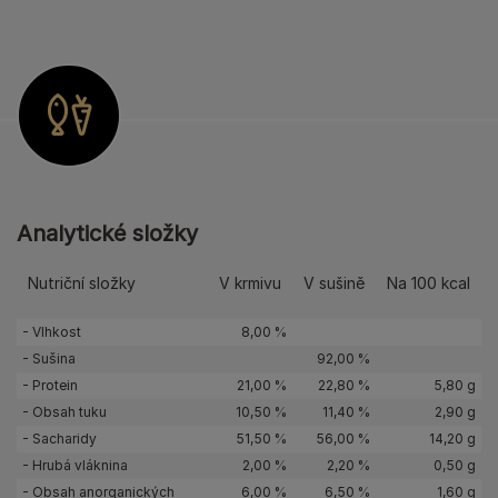
Analytické složky
Nutriční složky
V krmivu
V sušině
Na 100 kcal
- Vlhkost
8,00 %
- Sušina
92,00 %
- Protein
21,00 %
22,80 %
5,80 g
- Obsah tuku
10,50 %
11,40 %
2,90 g
- Sacharidy
51,50 %
56,00 %
14,20 g
- Hrubá vláknina
2,00 %
2,20 %
0,50 g
- Obsah anorganických
6,00 %
6,50 %
1,60 g