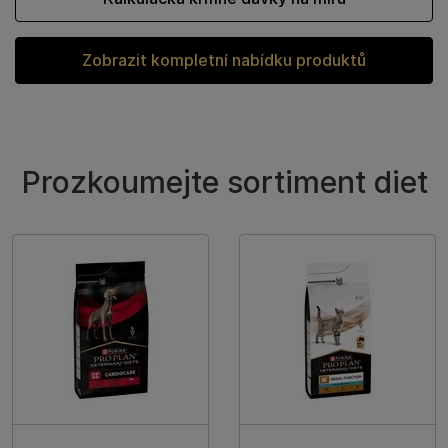
Zobrazit kompletní nabídku produktů
Prozkoumejte sortiment diet