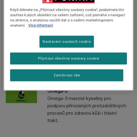
Když kliknete na „Přijmout všechny soubory cookie“, poskytnete tím
Hydrolyzovaný protein
souhlas k jejich ukládání na vašem zařízení, což pomáhá s navigací
Jediný hydrolyzovaný rostlinný
na stránce, s analýzou využití dat a s našimi marketingovými
protein s nízkou molekulovou
snahami.
Více informací
hmotností pro snížení intolerance na
složky potravy.
Nastavení souborů cookie
Čištěné sacharidy
Přijmout všechny soubory cookie
Čištěné zdroje sacharidů pro snížení
alergenní zátěže.
Zamítnout vše
Omega-3
Omega-3 mastné kyseliny pro
podporu přirozených protizánětlivých
procesů pro zdravou kůži i trávicí
trakt.