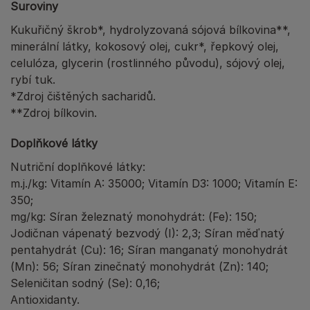
Suroviny
Kukuřičný škrob*, hydrolyzovaná sójová bílkovina**,
minerální látky, kokosový olej, cukr*, řepkový olej,
celulóza, glycerin (rostlinného původu), sójový olej,
rybí tuk.
*Zdroj čištěných sacharidů.
**Zdroj bílkovin.
Doplňkové látky
Nutriční doplňkové látky:
m.j./kg: Vitamín A: 35000; Vitamín D3: 1000; Vitamín E:
350;
mg/kg: Síran železnatý monohydrát: (Fe): 150;
Jodičnan vápenatý bezvodý (I): 2,3; Síran měďnatý
pentahydrát (Cu): 16; Síran manganatý monohydrát
(Mn): 56; Síran zinečnatý monohydrát (Zn): 140;
Seleničitan sodný (Se): 0,16;
Antioxidanty.