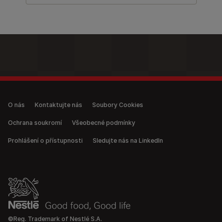
Legal (anonymous)
O nás
Kontaktujte nás
Soubory Cookies
Ochrana soukromí
Všeobecné podmínky
Prohlášení o přístupnosti
Sledujte nás na LinkedIn
©Reg. Trademark of Nestlé S.A.