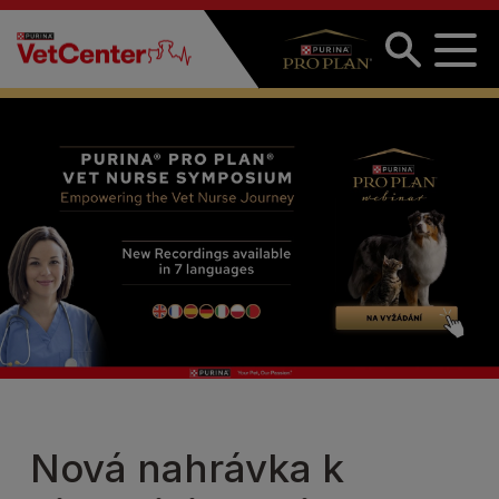
Přejít k hlavnímu obsahu
Nová nahrávka k