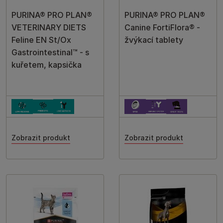
PURINA® PRO PLAN®
PURINA® PRO PLAN®
VETERINARY DIETS
Canine FortiFlora® -
Feline EN St/Ox
žvýkací tablety
Gastrointestinal™ - s
kuřetem, kapsička
Zobrazit produkt
Zobrazit produkt