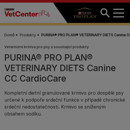
Přejít k hlavnímu obsahu
Domů
Produkty
PURINA® PRO PLAN® VETERINARY DIETS Canine C
Veterinární krmiva pro psy a související produkty
PURINA® PRO PLAN®
VETERINARY DIETS Canine
CC CardioCare
Kompletní dietní granulované krmivo pro dospělé psy
určené k podpoře srdeční funkce v případě chronické
srdeční nedostatečnosti. Krmivo se sníženým
obsahem sodíku.