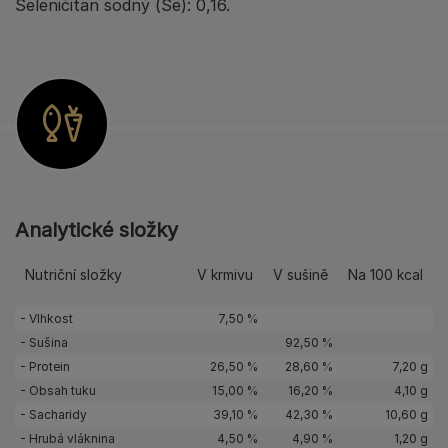
Seleničitan sodný (Se): 0,16.
Analytické složky
Nutriční složky
V krmivu
V sušině
Na 100 kcal
- Vlhkost
7,50 %
- Sušina
92,50 %
- Protein
26,50 %
28,60 %
7,20 g
- Obsah tuku
15,00 %
16,20 %
4,10 g
- Sacharidy
39,10 %
42,30 %
10,60 g
- Hrubá vláknina
4,50 %
4,90 %
1,20 g