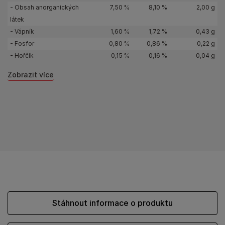
- Obsah anorganických
7,50 %
8,10 %
2,00 g
látek
- Vápník
1,60 %
1,72 %
0,43 g
- Fosfor
0,80 %
0,86 %
0,22 g
- Hořčík
0,15 %
0,16 %
0,04 g
Zobrazit více
Stáhnout informace o produktu