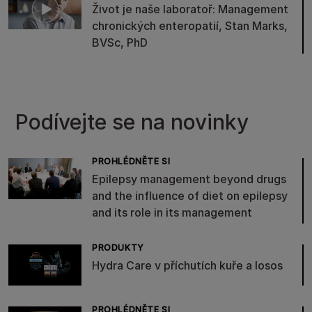
Život je naše laboratoř: Management
chronických enteropatií, Stan Marks,
BVSc, PhD
Podívejte se na novinky
PROHLÉDNĚTE SI
Epilepsy management beyond drugs
and the influence of diet on epilepsy
and its role in its management
PRODUKTY
Hydra Care v příchutích kuře a losos
PROHLÉDNĚTE SI