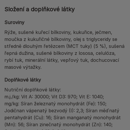
Složení a doplňkové látky
Suroviny
Rýže, sušené kuřecí bílkoviny, kukuřice, ječmen,
moučka z kukuřičné bílkoviny, olej s triglyceridy se
středně dlouhým řetězcem (MCT tuky) (5 %), sušená
řepná dužina, sušené bílkoviny z lososa, celulóza,
rybí tuk, minerální látky, vepřový tuk, dochucovací
masové výtažky.
Doplňkové látky
Nutriční doplňkové látky:
m.j./kg: Vit A: 30000; Vit D3: 970; Vit E: 1040;
mg/kg: Síran železnatý monohydrát (Fe): 150;
Jodičnan vápenatý bezvodý (I): 2,3; Síran měďnatý
pentahydrát (Cu): 16; Síran manganatý monohydrát
(Mn): 56; Síran zinečnatý monohydrát (Zn): 140;