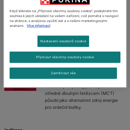
Chronická srdeční insuficience
Když kliknete na „Přijmout všechny soubory cookie“, poskytnete tím
souhlas k jejich ukládání na vašem zařízení, což pomáhá s navigací
Podporuje funkci srdce při chronické
na stránce, s analýzou využití dat a s našimi marketingovými
srdeční insuficienci.
snahami.
Více informací
Nutriční komplex pro podporu srdce
Nastavení souborů cookie
Obsahuje speciální nutriční komplex s
upravenou hladinou živin, které mají
Přijmout všechny soubory cookie
prokázaný přínos pro zdraví srdce.
Zamítnout vše
Energie pro srdeční buňky
Obsažený olej s triglyceridy se
středně dlouhým řetězcem (MCT)
působí jako alternativní zdroj energie
pro srdeční buňky.