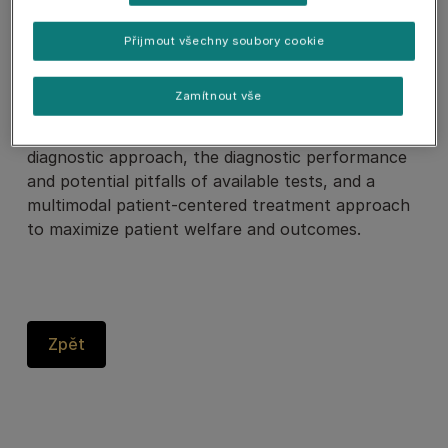
.
Přijmout všechny soubory cookie
During the webinar, participants gained insights
into the pathophysiology of this complex yet
Zamítnout vše
prevalent clinical syndrome. They also learned
about the importance of a step-wise logical
diagnostic approach, the diagnostic performance
and potential pitfalls of available tests, and a
multimodal patient-centered treatment approach
to maximize patient welfare and outcomes.
Zpět