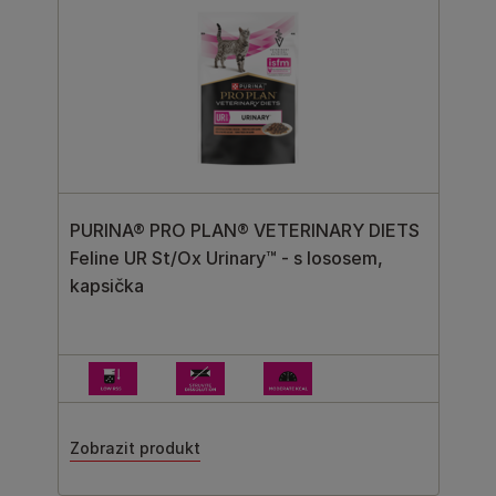
PURINA® PRO PLAN® VETERINARY DIETS
Feline UR St/Ox Urinary™ - s lososem,
kapsička
Zobrazit produkt