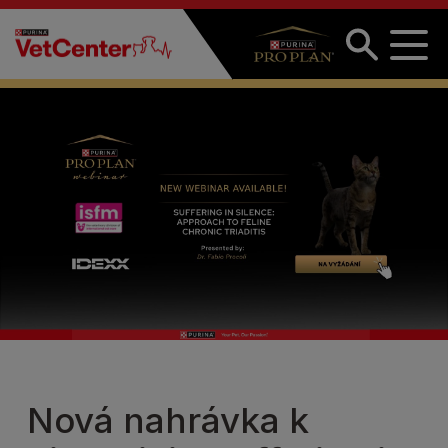
Přejít k hlavnímu obsahu
Nová nahrávka k