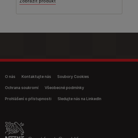
Zobrazit produkt
Legal (anonymous)
O nás
Kontaktujte nás
Soubory Cookies
Ochrana soukromí
Všeobecné podmínky
Prohlášení o přístupnosti
Sledujte nás na LinkedIn