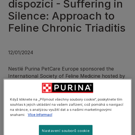
dispozici - Suffering in
Silence: Approach to
Feline Chronic Triaditis
12/01/2024
Nestlé Purina PetCare Europe sponsored the
International Society of Feline Medicine hosted by
veterinary expert Fabio Procoli on "Suffering in
Silence: Approach to Feline Chronic Triaditis."
Když kliknete na „Přijmout všechny soubory cookie“, poskytnete tím
If you missed the live session, you can now access
souhlas k jejich ukládání na vašem zařízení, což pomáhá s navigací
na stránce, s analýzou využití dat a s našimi marketingovými
the recording. Simply click on the link below to
snahami.
Více informací
watch the webinar:
Suffering in Silence: approach to feline chronic
Nastavení souborů cookie
triaditis_Fabio Procoli