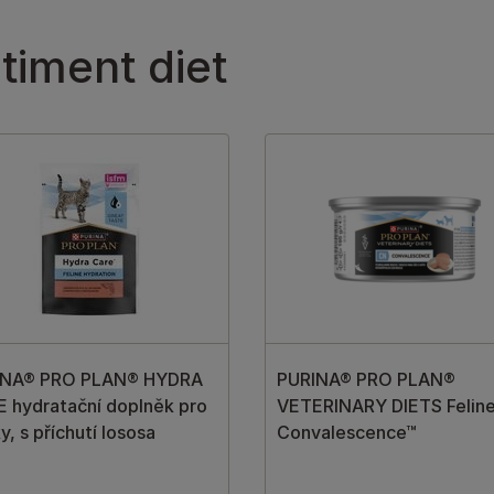
timent diet
INA® PRO PLAN® HYDRA
PURINA® PRO PLAN®
 hydratační doplněk pro
VETERINARY DIETS Felin
y, s příchutí lososa
Convalescence™