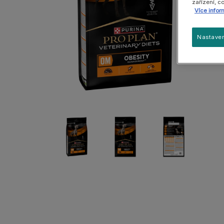
Zobrazit všechny
zařízení, c
Gastrointestinal Range
Více infor
PPVD Small & Mini
Nastaven
Podívejte se na náš sortiment pro psy