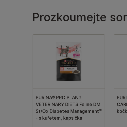
Prozkoumejte sor
PURINA® PRO PLAN®
PUR
VETERINARY DIETS Feline DM
CARE
St/Ox Diabetes Management™
kočk
- s kuřetem, kapsička