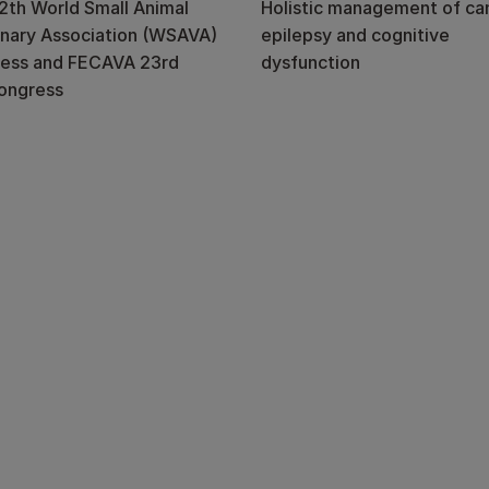
2th World Small Animal
Holistic management of ca
inary Association (WSAVA)
epilepsy and cognitive
ess and FECAVA 23rd
dysfunction
ongress