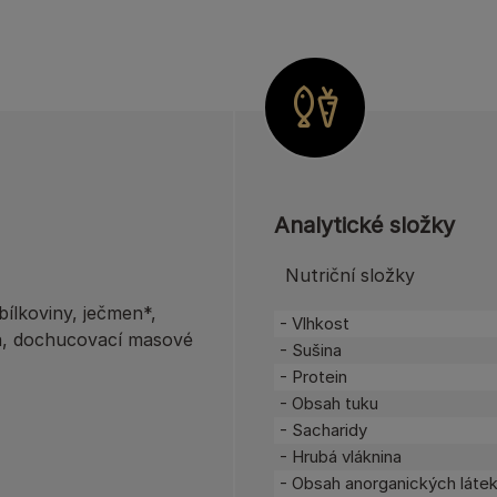
Analytické složky
Nutriční složky
ílkoviny, ječmen*,
- Vlhkost
za, dochucovací masové
- Sušina
- Protein
- Obsah tuku
- Sacharidy
- Hrubá vláknina
- Obsah anorganických láte