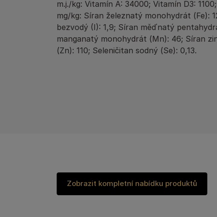
m.j./kg: Vitamín A: 34000; Vitamín D3: 1100;
mg/kg: Síran železnatý monohydrát (Fe): 
bezvodý (I): 1,9; Síran měďnatý pentahydrá
manganatý monohydrát (Mn): 46; Síran z
(Zn): 110; Seleničitan sodný (Se): 0,13.
Zobrazit kompletní nabídku produktů