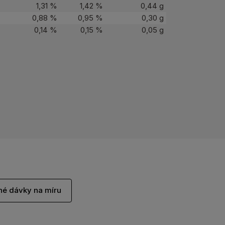
1,31 %
1,42 %
0,44 g
0,88 %
0,95 %
0,30 g
0,14 %
0,15 %
0,05 g
né dávky na míru