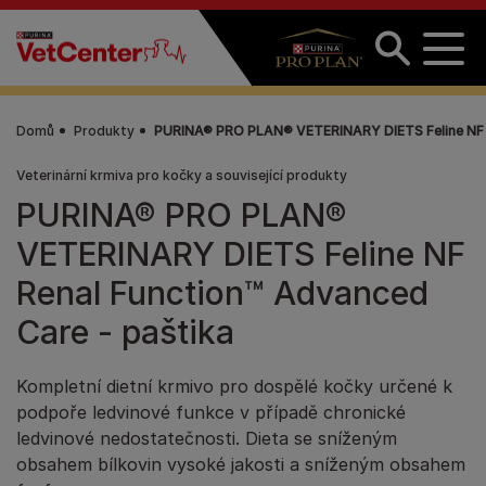
Přejít k hlavnímu obsahu
Domů
Produkty
PURINA® PRO PLAN® VETERINARY DIETS Feline NF R
Veterinární krmiva pro kočky a související produkty
PURINA® PRO PLAN®
VETERINARY DIETS Feline NF
Renal Function™ Advanced
Care - paštika
Kompletní dietní krmivo pro dospělé kočky určené k
podpoře ledvinové funkce v případě chronické
ledvinové nedostatečnosti. Dieta se sníženým
obsahem bílkovin vysoké jakosti a sníženým obsahem