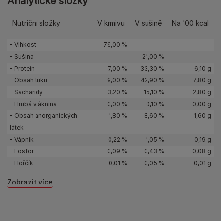
Analytické složky
Nutriční složky
V krmivu
V sušině
Na 100 kcal
- Vlhkost
79,00 %
- Sušina
21,00 %
- Protein
7,00 %
33,30 %
6,10 g
- Obsah tuku
9,00 %
42,90 %
7,80 g
- Sacharidy
3,20 %
15,10 %
2,80 g
- Hrubá vláknina
0,00 %
0,10 %
0,00 g
- Obsah anorganických
1,80 %
8,60 %
1,60 g
látek
- Vápník
0,22 %
1,05 %
0,19 g
- Fosfor
0,09 %
0,43 %
0,08 g
- Hořčík
0,01 %
0,05 %
0,01 g
Zobrazit více