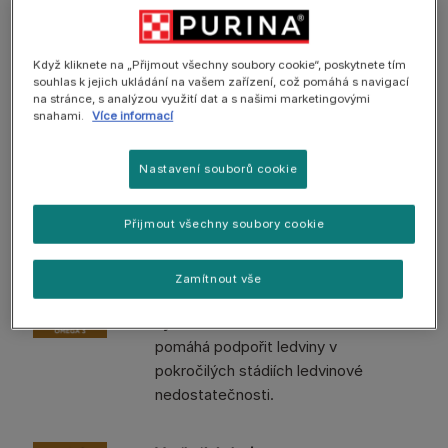
Když kliknete na „Přijmout všechny soubory cookie“, poskytnete tím
souhlas k jejich ukládání na vašem zařízení, což pomáhá s navigací
Omezený obsah vysoce kvalitních
na stránce, s analýzou využití dat a s našimi marketingovými
snahami.
Více informací
bílkovin
Pomáhá minimalizovat úbytek
svaloviny a tvorbu toxinů, snížený
Nastavení souborů cookie
obsah fosforu pomáhá zpomalit
progresi chronické ledvinové
Přijmout všechny soubory cookie
nedostatečnosti.
Zamítnout vše
Zvýšený obsah omega-3 mastných
kyselin
pomáhá podpořit ledviny v
pokročilých stádiích ledvinové
nedostatečnosti.